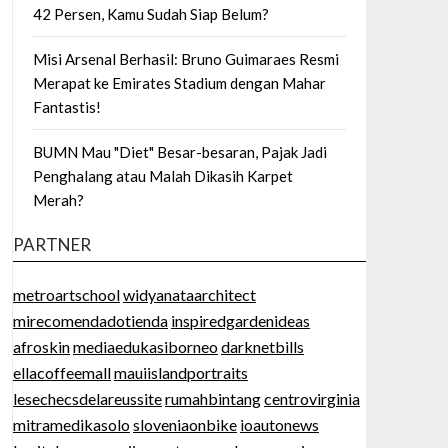
42 Persen, Kamu Sudah Siap Belum?
Misi Arsenal Berhasil: Bruno Guimaraes Resmi
Merapat ke Emirates Stadium dengan Mahar
Fantastis!
BUMN Mau "Diet" Besar-besaran, Pajak Jadi
Penghalang atau Malah Dikasih Karpet
Merah?
PARTNER
metroartschool
widyanataarchitect
mirecomendadotienda
inspiredgardenideas
afroskin
mediaedukasiborneo
darknetbills
ellacoffeemall
mauiislandportraits
lesechecsdelareussite
rumahbintang
centrovirginia
mitramedikasolo
sloveniaonbike
ioautonews