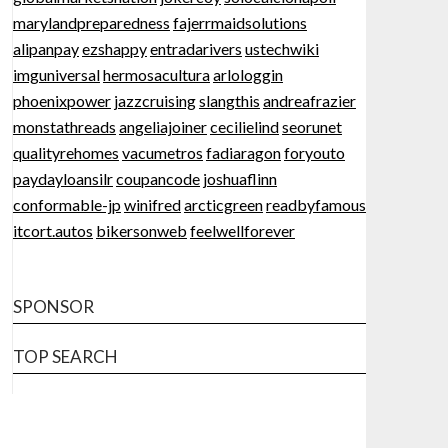
marylandpreparedness
fajerrmaidsolutions
alipanpay
ezshappy
entradarivers
ustechwiki
imguniversal
hermosacultura
arlologgin
phoenixpower
jazzcruising
slangthis
andreafrazier
monstathreads
angeliajoiner
cecilielind
seorunet
qualityrehomes
vacumetros
fadiaragon
foryouto
paydayloansilr
coupancode
joshuaflinn
conformable-jp
winifred
arcticgreen
readbyfamous
itcort.autos
bikersonweb
feelwellforever
SPONSOR
TOP SEARCH