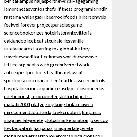
beritakampus
naijasportnews
salvagegaming
lamorenetaeventos
thefullfitness
programlarindir
rastama
walangsari
bearrockfoods
bikersonweb
feelwellforever
projectparadisegame
sciencebookprizes
hotelristorantevittoria
oaklandpolicebeat
atxukale
ilesvanille
tutelaeucarestia
arting.mx
global-history
travelnewseditor
fleeknews
worldnewswave
lettica.org
noahs wish
greenrivernetwork
autoexpertproducts
healthcarelawsuit
sportmuseumcuracao
beef cattle
assurecontrols
hospitalnearme
arquidiocesisdgo
coinsmonedas
cirebonpost
coronameter
shiftorbit
icdiss
makalu2004
platye
kingkong bola
minweb
mirecomendadotienda
lowkerpabrik
harpanas
imaginerlalegerete
globalmarketsnation
jokercoy
lowkerpabrik
harpanas
imaginerlalegerete
globalmarketsnation
jokercoy
solocalcionapoli