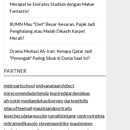
Merapat ke Emirates Stadium dengan Mahar
Fantastis!
BUMN Mau "Diet" Besar-besaran, Pajak Jadi
Penghalang atau Malah Dikasih Karpet
Merah?
Drama Mediasi AS-Iran: Kenapa Qatar Jadi
"Penengah" Paling Sibuk di Dunia Saat Ini?
PARTNER
metroartschool
widyanataarchitect
mirecomendadotienda
inspiredgardenideas
afroskin
mediaedukasiborneo
darknetbills
ellacoffeemall
mauiislandportraits
lesechecsdelareussite
rumahbintang
centrovirginia
mitramedikasolo
sloveniaonbike
ioautonews