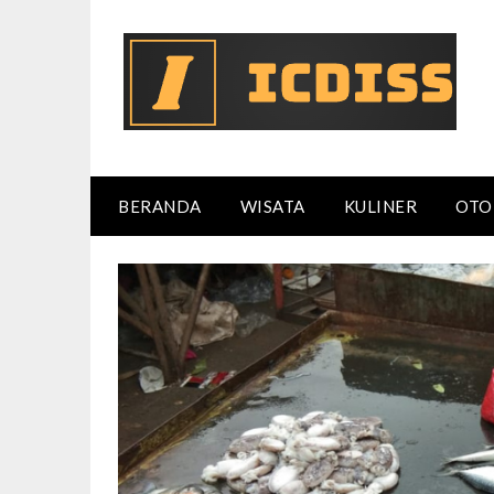
Skip
to
content
BERANDA
WISATA
KULINER
OTO