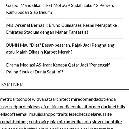
Gaspol Mandalika: Tiket MotoGP Sudah Laku 42 Persen,
Kamu Sudah Siap Belum?
Misi Arsenal Berhasil: Bruno Guimaraes Resmi Merapat ke
Emirates Stadium dengan Mahar Fantastis!
BUMN Mau "Diet" Besar-besaran, Pajak Jadi Penghalang
atau Malah Dikasih Karpet Merah?
Drama Mediasi AS-Iran: Kenapa Qatar Jadi "Penengah"
Paling Sibuk di Dunia Saat Ini?
PARTNER
metroartschool
widyanataarchitect
mirecomendadotienda
inspiredgardenideas
afroskin
mediaedukasiborneo
darknetbills
ellacoffeemall
mauiislandportraits
lesechecsdelareussite
rumahbintang
centrovirginia
mitramedikasolo
sloveniaonbike
ioautonews
beritakampus
naijasportnews
salvagegaming