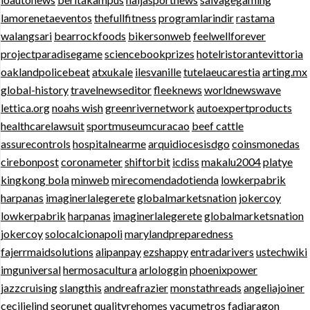
lamorenetaeventos
thefullfitness
programlarindir
rastama
walangsari
bearrockfoods
bikersonweb
feelwellforever
projectparadisegame
sciencebookprizes
hotelristorantevittoria
oaklandpolicebeat
atxukale
ilesvanille
tutelaeucarestia
arting.mx
global-history
travelnewseditor
fleeknews
worldnewswave
lettica.org
noahs wish
greenrivernetwork
autoexpertproducts
healthcarelawsuit
sportmuseumcuracao
beef cattle
assurecontrols
hospitalnearme
arquidiocesisdgo
coinsmonedas
cirebonpost
coronameter
shiftorbit
icdiss
makalu2004
platye
kingkong bola
minweb
mirecomendadotienda
lowkerpabrik
harpanas
imaginerlalegerete
globalmarketsnation
jokercoy
lowkerpabrik
harpanas
imaginerlalegerete
globalmarketsnation
jokercoy
solocalcionapoli
marylandpreparedness
fajerrmaidsolutions
alipanpay
ezshappy
entradarivers
ustechwiki
imguniversal
hermosacultura
arlologgin
phoenixpower
jazzcruising
slangthis
andreafrazier
monstathreads
angeliajoiner
cecilielind
seorunet
qualityrehomes
vacumetros
fadiaragon