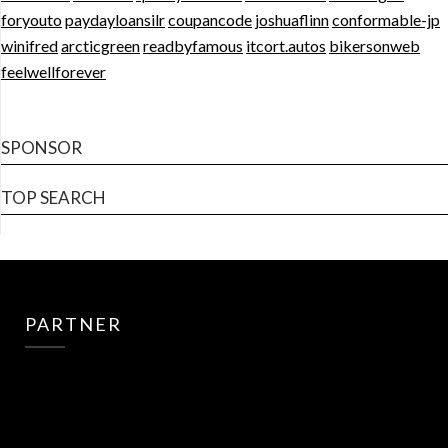
foryouto
paydayloansilr
coupancode
joshuaflinn
conformable-jp
winifred
arcticgreen
readbyfamous
itcort.autos
bikersonweb
feelwellforever
SPONSOR
TOP SEARCH
PARTNER