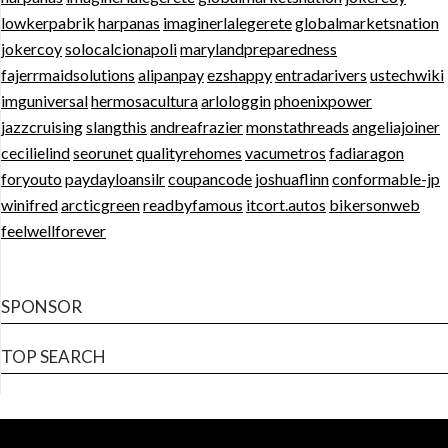
lowkerpabrik
harpanas
imaginerlalegerete
globalmarketsnation
jokercoy
solocalcionapoli
marylandpreparedness
fajerrmaidsolutions
alipanpay
ezshappy
entradarivers
ustechwiki
imguniversal
hermosacultura
arlologgin
phoenixpower
jazzcruising
slangthis
andreafrazier
monstathreads
angeliajoiner
cecilielind
seorunet
qualityrehomes
vacumetros
fadiaragon
foryouto
paydayloansilr
coupancode
joshuaflinn
conformable-jp
winifred
arcticgreen
readbyfamous
itcort.autos
bikersonweb
feelwellforever
SPONSOR
TOP SEARCH