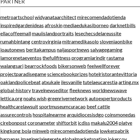
PARTNER
metroartschool
widyanataarchitect
mirecomendadotienda
inspiredgardenideas
afroskin
mediaedukasiborneo
darknetbills
ellacoffeemall
mauiislandportraits
lesechecsdelareussite
rumahbintang
centrovirginia
mitramedikasolo
sloveniaonbike
ioautonews
beritakampus
naijasportnews
salvagegaming
lamorenetaeventos
thefullfitness
programlarindir
rastama
walangsari
bearrockfoods
bikersonweb
feelwellforever
projectparadisegame
sciencebookprizes
hotelristorantevittoria
oaklandpolicebeat
atxukale
ilesvanille
tutelaeucarestia
arting.mx
global-history
travelnewseditor
fleeknews
worldnewswave
lettica.org
noahs wish
greenrivernetwork
autoexpertproducts
healthcarelawsuit
sportmuseumcuracao
beef cattle
assurecontrols
hospitalnearme
arquidiocesisdgo
coinsmonedas
cirebonpost
coronameter
shiftorbit
icdiss
makalu2004
platye
kingkong bola
minweb
mirecomendadotienda
lowkerpabrik
harpanas
imaginerlalegerete
globalmarketsnation
jokercoy