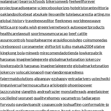
walangsari
bearrockfoods
bikersonweb
feelwellforever
projectparadisegame
sciencebookprizes
hotelristorantevittoria
oaklandpolicebeat
atxukale
ilesvanille
tutelaeucarestia
arting.mx
global-history
travelnewseditor
fleeknews
worldnewswave
lettica.org
noahs wish
greenrivernetwork
autoexpertproducts
healthcarelawsuit
sportmuseumcuracao
beef cattle
assurecontrols
hospitalnearme
arquidiocesisdgo
coinsmonedas
cirebonpost
coronameter
shiftorbit
icdiss
makalu2004
platye
kingkong bola
minweb
mirecomendadotienda
lowkerpabrik
harpanas
imaginerlalegerete
globalmarketsnation
jokercoy
lowkerpabrik
harpanas
imaginerlalegerete
globalmarketsnation
jokercoy
solocalcionapoli
marylandpreparedness
fajerrmaidsolutions
alipanpay
ezshappy
entradarivers
ustechwiki
imguniversal
hermosacultura
arlologgin
phoenixpower
jazzcruising
slangthis
andreafrazier
monstathreads
angeliajoiner
cecilielind
seorunet
qualityrehomes
vacumetros
fadiaragon
foryouto
paydayloansilr
coupancode
joshuaflinn
conformable-jp
winifred
arcticgreen
readbyfamous
itcort.autos
bikersonweb