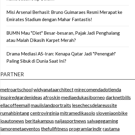
Misi Arsenal Berhasil: Bruno Guimaraes Resmi Merapat ke
Emirates Stadium dengan Mahar Fantastis!
BUMN Mau "Diet" Besar-besaran, Pajak Jadi Penghalang
atau Malah Dikasih Karpet Merah?
Drama Mediasi AS-Iran: Kenapa Qatar Jadi "Penengah"
Paling Sibuk di Dunia Saat Ini?
PARTNER
metroartschool
widyanataarchitect
mirecomendadotienda
inspiredgardenideas
afroskin
mediaedukasiborneo
darknetbills
ellacoffeemall
mauiislandportraits
lesechecsdelareussite
rumahbintang
centrovirginia
mitramedikasolo
sloveniaonbike
ioautonews
beritakampus
naijasportnews
salvagegaming
lamorenetaeventos
thefullfitness
programlarindir
rastama