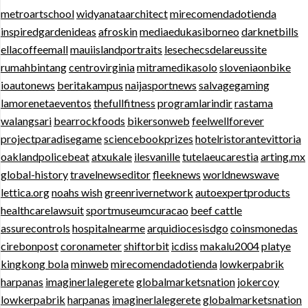
metroartschool
widyanataarchitect
mirecomendadotienda
inspiredgardenideas
afroskin
mediaedukasiborneo
darknetbills
ellacoffeemall
mauiislandportraits
lesechecsdelareussite
rumahbintang
centrovirginia
mitramedikasolo
sloveniaonbike
ioautonews
beritakampus
naijasportnews
salvagegaming
lamorenetaeventos
thefullfitness
programlarindir
rastama
walangsari
bearrockfoods
bikersonweb
feelwellforever
projectparadisegame
sciencebookprizes
hotelristorantevittoria
oaklandpolicebeat
atxukale
ilesvanille
tutelaeucarestia
arting.mx
global-history
travelnewseditor
fleeknews
worldnewswave
lettica.org
noahs wish
greenrivernetwork
autoexpertproducts
healthcarelawsuit
sportmuseumcuracao
beef cattle
assurecontrols
hospitalnearme
arquidiocesisdgo
coinsmonedas
cirebonpost
coronameter
shiftorbit
icdiss
makalu2004
platye
kingkong bola
minweb
mirecomendadotienda
lowkerpabrik
harpanas
imaginerlalegerete
globalmarketsnation
jokercoy
lowkerpabrik
harpanas
imaginerlalegerete
globalmarketsnation