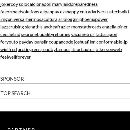
jokercoy
solocalcionapoli
marylandpreparedness
fajerrmaidsolutions
alipanpay
ezshappy
entradarivers
ustechwiki
imguniversal
hermosacultura
arlologgin
phoenixpower
jazzcruising
slangthis
andreafrazier
monstathreads
angeliajoiner
cecilielind
seorunet
qualityrehomes
vacumetros
fadiaragon
foryouto
paydayloansilr
coupancode
joshuaflinn
conformable-jp
winifred
arcticgreen
readbyfamous
itcort.autos
bikersonweb
feelwellforever
SPONSOR
TOP SEARCH
PARTNER