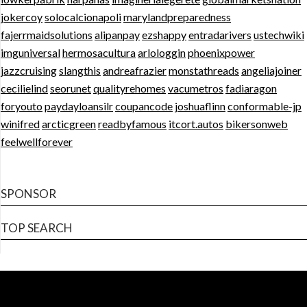
jokercoy
solocalcionapoli
marylandpreparedness
fajerrmaidsolutions
alipanpay
ezshappy
entradarivers
ustechwiki
imguniversal
hermosacultura
arlologgin
phoenixpower
jazzcruising
slangthis
andreafrazier
monstathreads
angeliajoiner
cecilielind
seorunet
qualityrehomes
vacumetros
fadiaragon
foryouto
paydayloansilr
coupancode
joshuaflinn
conformable-jp
winifred
arcticgreen
readbyfamous
itcort.autos
bikersonweb
feelwellforever
SPONSOR
TOP SEARCH