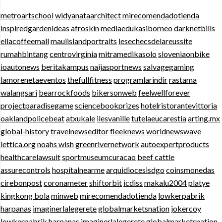
metroartschool
widyanataarchitect
mirecomendadotienda
inspiredgardenideas
afroskin
mediaedukasiborneo
darknetbills
ellacoffeemall
mauiislandportraits
lesechecsdelareussite
rumahbintang
centrovirginia
mitramedikasolo
sloveniaonbike
ioautonews
beritakampus
naijasportnews
salvagegaming
lamorenetaeventos
thefullfitness
programlarindir
rastama
walangsari
bearrockfoods
bikersonweb
feelwellforever
projectparadisegame
sciencebookprizes
hotelristorantevittoria
oaklandpolicebeat
atxukale
ilesvanille
tutelaeucarestia
arting.mx
global-history
travelnewseditor
fleeknews
worldnewswave
lettica.org
noahs wish
greenrivernetwork
autoexpertproducts
healthcarelawsuit
sportmuseumcuracao
beef cattle
assurecontrols
hospitalnearme
arquidiocesisdgo
coinsmonedas
cirebonpost
coronameter
shiftorbit
icdiss
makalu2004
platye
kingkong bola
minweb
mirecomendadotienda
lowkerpabrik
harpanas
imaginerlalegerete
globalmarketsnation
jokercoy
lowkerpabrik
harpanas
imaginerlalegerete
globalmarketsnation