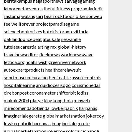
beritakampus
naijasportnews
salvagegaming
lamorenetaeventos
thefullfitness
programlarindir
rastama
walangsari
bearrockfoods
bikersonweb
feelwellforever
projectparadisegame
sciencebookprizes
hotelristorantevittoria
oaklandpolicebeat
atxukale
ilesvanille
tutelaeucarestia
arting.mx
global-history
travelnewseditor
fleeknews
worldnewswave
lettica.org
noahs wish
greenrivernetwork
autoexpertproducts
healthcarelawsuit
sportmuseumcuracao
beef cattle
assurecontrols
hospitalnearme
arquidiocesisdgo
coinsmonedas
cirebonpost
coronameter
shiftorbit
icdiss
makalu2004
platye
kingkong bola
minweb
mirecomendadotienda
lowkerpabrik
harpanas
imaginerlalegerete
globalmarketsnation
jokercoy
lowkerpabrik
harpanas
imaginerlalegerete
globalmarketsnation
jokercoy
solocalcionapoli