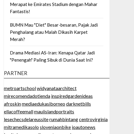
Merapat ke Emirates Stadium dengan Mahar
Fantastis!
BUMN Mau "Diet" Besar-besaran, Pajak Jadi
Penghalang atau Malah Dikasih Karpet
Merah?
Drama Mediasi AS-Iran: Kenapa Qatar Jadi
"Penengah" Paling Sibuk di Dunia Saat Ini?
PARTNER
metroartschool
widyanataarchitect
mirecomendadotienda
inspiredgardenideas
afroskin
mediaedukasiborneo
darknetbills
ellacoffeemall
mauiislandportraits
lesechecsdelareussite
rumahbintang
centrovirginia
mitramedikasolo
sloveniaonbike
ioautonews