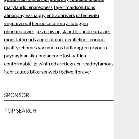
marylandpreparedness
fajerrmaidsolutions
alipanpay
ezshappy
entradarivers
ustechwiki
imguniversal
hermosacultura
arlologgin
phoenixpower
jazzcruising
slangthis
andreafrazier
monstathreads
angeliajoiner
cecilielind
seorunet
qualityrehomes
vacumetros
fadiaragon
foryouto
paydayloansilr
coupancode
joshuaflinn
conformable-jp
winifred
arcticgreen
readbyfamous
itcort.autos
bikersonweb
feelwellforever
SPONSOR
TOP SEARCH