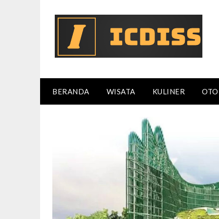
Skip
to
content
BERANDA
WISATA
KULINER
OTO