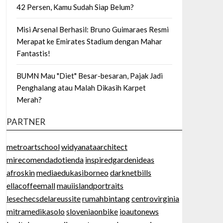
42 Persen, Kamu Sudah Siap Belum?
Misi Arsenal Berhasil: Bruno Guimaraes Resmi
Merapat ke Emirates Stadium dengan Mahar
Fantastis!
BUMN Mau "Diet" Besar-besaran, Pajak Jadi
Penghalang atau Malah Dikasih Karpet
Merah?
PARTNER
metroartschool
widyanataarchitect
mirecomendadotienda
inspiredgardenideas
afroskin
mediaedukasiborneo
darknetbills
ellacoffeemall
mauiislandportraits
lesechecsdelareussite
rumahbintang
centrovirginia
mitramedikasolo
sloveniaonbike
ioautonews