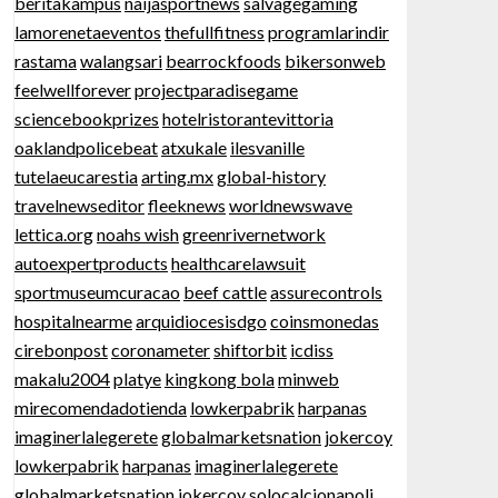
beritakampus
naijasportnews
salvagegaming
lamorenetaeventos
thefullfitness
programlarindir
rastama
walangsari
bearrockfoods
bikersonweb
feelwellforever
projectparadisegame
sciencebookprizes
hotelristorantevittoria
oaklandpolicebeat
atxukale
ilesvanille
tutelaeucarestia
arting.mx
global-history
travelnewseditor
fleeknews
worldnewswave
lettica.org
noahs wish
greenrivernetwork
autoexpertproducts
healthcarelawsuit
sportmuseumcuracao
beef cattle
assurecontrols
hospitalnearme
arquidiocesisdgo
coinsmonedas
cirebonpost
coronameter
shiftorbit
icdiss
makalu2004
platye
kingkong bola
minweb
mirecomendadotienda
lowkerpabrik
harpanas
imaginerlalegerete
globalmarketsnation
jokercoy
lowkerpabrik
harpanas
imaginerlalegerete
globalmarketsnation
jokercoy
solocalcionapoli