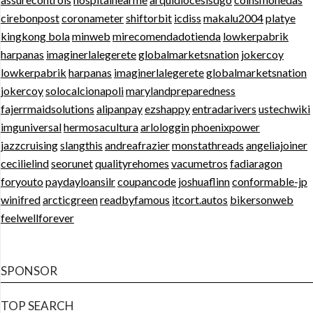
cirebonpost
coronameter
shiftorbit
icdiss
makalu2004
platye
kingkong bola
minweb
mirecomendadotienda
lowkerpabrik
harpanas
imaginerlalegerete
globalmarketsnation
jokercoy
lowkerpabrik
harpanas
imaginerlalegerete
globalmarketsnation
jokercoy
solocalcionapoli
marylandpreparedness
fajerrmaidsolutions
alipanpay
ezshappy
entradarivers
ustechwiki
imguniversal
hermosacultura
arlologgin
phoenixpower
jazzcruising
slangthis
andreafrazier
monstathreads
angeliajoiner
cecilielind
seorunet
qualityrehomes
vacumetros
fadiaragon
foryouto
paydayloansilr
coupancode
joshuaflinn
conformable-jp
winifred
arcticgreen
readbyfamous
itcort.autos
bikersonweb
feelwellforever
SPONSOR
TOP SEARCH