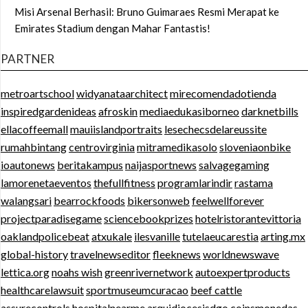
Misi Arsenal Berhasil: Bruno Guimaraes Resmi Merapat ke
Emirates Stadium dengan Mahar Fantastis!
PARTNER
metroartschool
widyanataarchitect
mirecomendadotienda
inspiredgardenideas
afroskin
mediaedukasiborneo
darknetbills
ellacoffeemall
mauiislandportraits
lesechecsdelareussite
rumahbintang
centrovirginia
mitramedikasolo
sloveniaonbike
ioautonews
beritakampus
naijasportnews
salvagegaming
lamorenetaeventos
thefullfitness
programlarindir
rastama
walangsari
bearrockfoods
bikersonweb
feelwellforever
projectparadisegame
sciencebookprizes
hotelristorantevittoria
oaklandpolicebeat
atxukale
ilesvanille
tutelaeucarestia
arting.mx
global-history
travelnewseditor
fleeknews
worldnewswave
lettica.org
noahs wish
greenrivernetwork
autoexpertproducts
healthcarelawsuit
sportmuseumcuracao
beef cattle
assurecontrols
hospitalnearme
arquidiocesisdgo
coinsmonedas