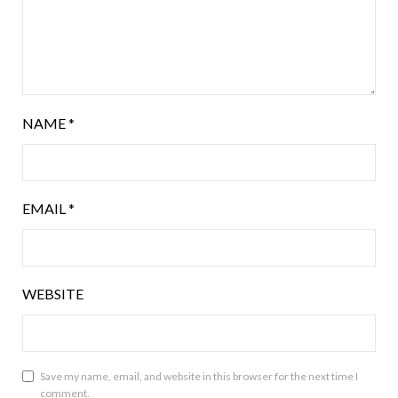
NAME
*
EMAIL
*
WEBSITE
Save my name, email, and website in this browser for the next time I
comment.