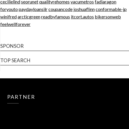
cecilielind
seorunet
qualityrehomes
vacumetros
fadiaragon
foryouto
paydayloansilr
coupancode
joshuaflinn
conformable-jp
winifred
arcticgreen
readbyfamous
itcort.autos
bikersonweb
feelwellforever
SPONSOR
TOP SEARCH
PARTNER