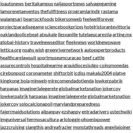
ioautonews
beritakampus
naijasportnews
salvagegaming
lamorenetaeventos
thefullfitness
programlarindir
rastama
walangsari
bearrockfoods
bikersonweb
feelwellforever
projectparadisegame
sciencebookprizes
hotelristorantevittoria
oaklandpolicebeat
atxukale
ilesvanille
tutelaeucarestia
arting.mx
global-history
travelnewseditor
fleeknews
worldnewswave
lettica.org
noahs wish
greenrivernetwork
autoexpertproducts
healthcarelawsuit
sportmuseumcuracao
beef cattle
assurecontrols
hospitalnearme
arquidiocesisdgo
coinsmonedas
cirebonpost
coronameter
shiftorbit
icdiss
makalu2004
platye
kingkong bola
minweb
mirecomendadotienda
lowkerpabrik
harpanas
imaginerlalegerete
globalmarketsnation
jokercoy
lowkerpabrik
harpanas
imaginerlalegerete
globalmarketsnation
jokercoy
solocalcionapoli
marylandpreparedness
fajerrmaidsolutions
alipanpay
ezshappy
entradarivers
ustechwiki
imguniversal
hermosacultura
arlologgin
phoenixpower
jazzcruising
slangthis
andreafrazier
monstathreads
angeliajoiner