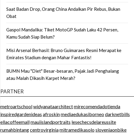
Saat Badan Drop, Orang China Andalkan Pir Rebus, Bukan
Obat
Gaspol Mandalika: Tiket MotoGP Sudah Laku 42 Persen,
Kamu Sudah Siap Belum?
Misi Arsenal Berhasil: Bruno Guimaraes Resmi Merapat ke
Emirates Stadium dengan Mahar Fantastis!
BUMN Mau "Diet" Besar-besaran, Pajak Jadi Penghalang
atau Malah Dikasih Karpet Merah?
PARTNER
metroartschool
widyanataarchitect
mirecomendadotienda
inspiredgardenideas
afroskin
mediaedukasiborneo
darknetbills
ellacoffeemall
mauiislandportraits
lesechecsdelareussite
rumahbintang
centrovirginia
mitramedikasolo
sloveniaonbike