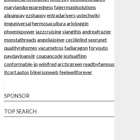
marylandpreparedness
fajerrmaidsolutions
alipanpay
ezshappy
entradarivers
ustechwiki
imguniversal
hermosacultura
arlologgin
phoenixpower
jazzcruising
slangthis
andreafrazier
monstathreads
angeliajoiner
cecilielind
seorunet
qualityrehomes
vacumetros
fadiaragon
foryouto
paydayloansilr
coupancode
joshuaflinn
conformable-jp
winifred
arcticgreen
readbyfamous
itcort.autos
bikersonweb
feelwellforever
SPONSOR
TOP SEARCH