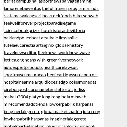
beritakampus
naijasportnews
salvagegaming
lamorenetaeventos
thefullfitness
programlarindir
rastama
walangsari
bearrockfoods
bikersonweb
feelwellforever
projectparadisegame
sciencebookprizes
hotelristorantevittoria
oaklandpolicebeat
atxukale
ilesvanille
tutelaeucarestia
arting.mx
global-history
travelnewseditor
fleeknews
worldnewswave
lettica.org
noahs wish
greenrivernetwork
autoexpertproducts
healthcarelawsuit
sportmuseumcuracao
beef cattle
assurecontrols
hospitalnearme
arquidiocesisdgo
coinsmonedas
cirebonpost
coronameter
shiftorbit
icdiss
makalu2004
platye
kingkong bola
minweb
mirecomendadotienda
lowkerpabrik
harpanas
imaginerlalegerete
globalmarketsnation
jokercoy
lowkerpabrik
harpanas
imaginerlalegerete
globalmarketsnation
jokercoy
solocalcionapoli