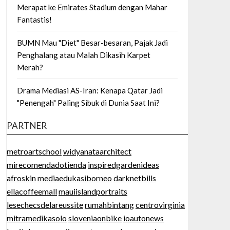
Merapat ke Emirates Stadium dengan Mahar
Fantastis!
BUMN Mau "Diet" Besar-besaran, Pajak Jadi
Penghalang atau Malah Dikasih Karpet
Merah?
Drama Mediasi AS-Iran: Kenapa Qatar Jadi
"Penengah" Paling Sibuk di Dunia Saat Ini?
PARTNER
metroartschool
widyanataarchitect
mirecomendadotienda
inspiredgardenideas
afroskin
mediaedukasiborneo
darknetbills
ellacoffeemall
mauiislandportraits
lesechecsdelareussite
rumahbintang
centrovirginia
mitramedikasolo
sloveniaonbike
ioautonews