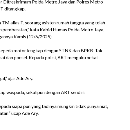
or Ditreskrimum Polda Metro Jaya dan Polres Metro
 T ditangkap.
TM alias T, seorang asisten rumah tangga yang telah
n pemberatan,” kata Kabid Humas Polda Metro Jaya,
gannya Kamis (12/6/2025).
 sepeda motor lengkap dengan STNK dan BPKB. Tak
nai dan ponsel. Kepada polisi, ART mengaku nekat
l,” ujar Ade Ary.
p waspada, sekalipun dengan ART sendiri.
ada siapa pun yang tadinya mungkin tidak punya niat,
atan,” ucap Ade Ary.