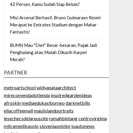
42 Persen, Kamu Sudah Siap Belum?
Misi Arsenal Berhasil: Bruno Guimaraes Resmi
Merapat ke Emirates Stadium dengan Mahar
Fantastis!
BUMN Mau "Diet" Besar-besaran, Pajak Jadi
Penghalang atau Malah Dikasih Karpet
Merah?
PARTNER
metroartschool
widyanataarchitect
mirecomendadotienda
inspiredgardenideas
afroskin
mediaedukasiborneo
darknetbills
ellacoffeemall
mauiislandportraits
lesechecsdelareussite
rumahbintang
centrovirginia
mitramedikasolo
sloveniaonbike
ioautonews