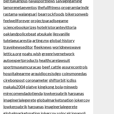
beritakampus
naijasportnews
salvagegaming
lamorenetaeventos
thefullfitness
programlarindir
rastama
walangsari
bearrockfoods
bikersonweb
feelwellforever
projectparadisegame
sciencebookprizes
hotelristorantevittoria
oaklandpolicebeat
atxukale
ilesvanille
tutelaeucarestia
arting.mx
global-history
travelnewseditor
fleeknews
worldnewswave
lettica.org
noahs wish
greenrivernetwork
autoexpertproducts
healthcarelawsuit
sportmuseumcuracao
beef cattle
assurecontrols
hospitalnearme
arquidiocesisdgo
coinsmonedas
cirebonpost
coronameter
shiftorbit
icdiss
makalu2004
platye
kingkong bola
minweb
mirecomendadotienda
lowkerpabrik
harpanas
imaginerlalegerete
globalmarketsnation
jokercoy
lowkerpabrik
harpanas
imaginerlalegerete
globalmarketsnation
jokercoy
solocalcionapoli