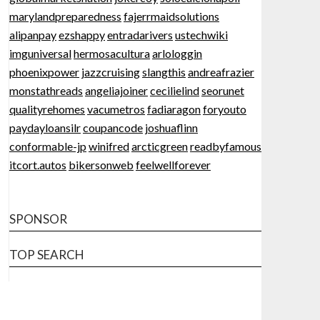
marylandpreparedness
fajerrmaidsolutions
alipanpay
ezshappy
entradarivers
ustechwiki
imguniversal
hermosacultura
arlologgin
phoenixpower
jazzcruising
slangthis
andreafrazier
monstathreads
angeliajoiner
cecilielind
seorunet
qualityrehomes
vacumetros
fadiaragon
foryouto
paydayloansilr
coupancode
joshuaflinn
conformable-jp
winifred
arcticgreen
readbyfamous
itcort.autos
bikersonweb
feelwellforever
SPONSOR
TOP SEARCH